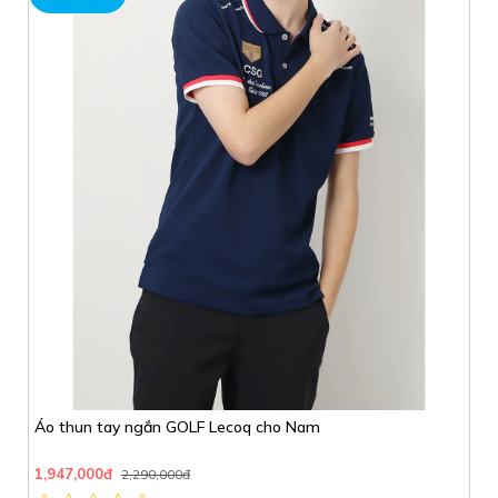
q cho Nam
Áo Golf FOOTJOY họa tiết
1,360,000đ
1,600,000đ