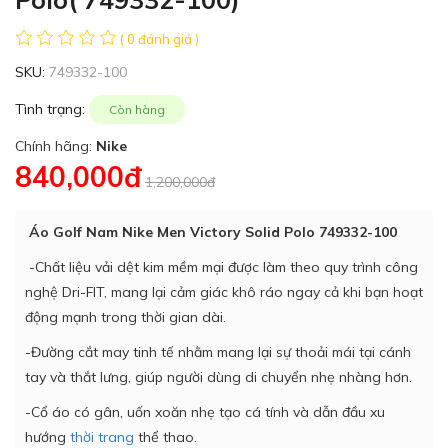
( 0 đánh giá )
SKU:
749332-100
Tình trạng:
Còn hàng
Chính hãng:
Nike
840,000đ
1,200,000đ
Áo Golf Nam Nike Men Victory Solid Polo 749332-100
-Chất liệu vải dệt kim mềm mại được làm theo quy trình công
nghệ Dri-FIT, mang lại cảm giác khô ráo ngay cả khi bạn hoạt
động mạnh trong thời gian dài.
-Đường cắt may tinh tế nhằm mang lại sự thoải mái tại cánh
tay và thắt lưng, giúp người dùng di chuyển nhẹ nhàng hơn.
-Cổ áo có gân, uốn xoăn nhẹ tạo cá tính và dẫn đầu xu
hướng
thời trang
thể thao.