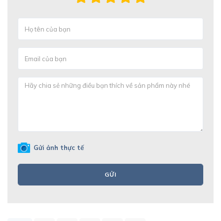
Gửi ảnh thực tế
GỬI