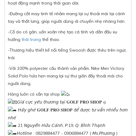
hoạt động mạnh trong thời gian dài.
-Đường cắt may tinh tế nhằm mang lại sự thoải mái tại cánh
tay và thắt lưng, giúp người dùng di chuyển nhẹ nhàng hơn.
-Cổ áo có gân, uốn xoăn nhẹ tạo cá tính và dẫn đầu xu
hướng
thời trang
thể thao.
-Thương hiệu thiết kế nổi tiếng Swoosh được thêu trên ngực
trái.
-Với 100% polyester cấu thành sản phẩm, Nike Men Victory
Solid Polo hứa hẹn mang lại sự thư giãn đầy thoải mái cho
người dùng.
Hàng luôn có sẵn tại shop
𝘎𝘪𝘢́ 𝘤𝘶̛̣𝘤 𝘺𝘦̂𝘶 𝘵𝘩𝘶̛𝘰̛𝘯𝘨 𝘵𝘢̣𝘪 𝐆𝐎𝐋𝐅 𝐏𝐑𝐎 𝐒𝐇𝐎𝐏 ạ
𝘏𝘢̃𝘺 𝘨𝘩𝘦́ 𝐆𝐎𝐋𝐅 𝐏𝐑𝐎 𝐒𝐇𝐎𝐏 đ𝘦̂̉ đ𝘶̛𝘰̛̣𝘤 𝘵𝘶̛ 𝘷𝘢̂́𝘯 𝘯𝘩𝘪𝘦̂̀𝘶 𝘩𝘰̛𝘯
𝘯𝘩𝘦́
21 𝘕𝘨𝘶𝘺𝘦̂̃𝘯 𝘏𝘶̛̃𝘶 𝘊𝘢̉𝘯𝘩, 𝘗.19, 𝘘. 𝘉𝘪̀𝘯𝘩 𝘛𝘩𝘢̣𝘯𝘩
𝘏𝘰𝘵𝘭𝘪𝘯𝘦 : 0829884477 - 0906884477 ( 𝘔𝘴.𝘗𝘩𝘶̛𝘰̛𝘯𝘨 )