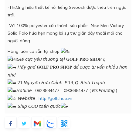
-Thương hiệu thiết kế nổi tiếng Swoosh được thêu trên ngực
trái.
-Với 100% polyester cấu thành sản phẩm, Nike Men Victory
Solid Polo hứa hẹn mang lại sự thư giãn đầy thoải mái cho
người dùng.
Hàng luôn có sẵn tại shop
𝘎𝘪𝘢́ 𝘤𝘶̛̣𝘤 𝘺𝘦̂𝘶 𝘵𝘩𝘶̛𝘰̛𝘯𝘨 𝘵𝘢̣𝘪 𝐆𝐎𝐋𝐅 𝐏𝐑𝐎 𝐒𝐇𝐎𝐏 ạ
𝘏𝘢̃𝘺 𝘨𝘩𝘦́ 𝐆𝐎𝐋𝐅 𝐏𝐑𝐎 𝐒𝐇𝐎𝐏 đ𝘦̂̉ đ𝘶̛𝘰̛̣𝘤 𝘵𝘶̛ 𝘷𝘢̂́𝘯 𝘯𝘩𝘪𝘦̂̀𝘶 𝘩𝘰̛𝘯
𝘯𝘩𝘦́
21 𝘕𝘨𝘶𝘺𝘦̂̃𝘯 𝘏𝘶̛̃𝘶 𝘊𝘢̉𝘯𝘩, 𝘗.19, 𝘘. 𝘉𝘪̀𝘯𝘩 𝘛𝘩𝘢̣𝘯𝘩
𝘏𝘰𝘵𝘭𝘪𝘯𝘦 : 0829884477 - 0906884477 ( 𝘔𝘴.𝘗𝘩𝘶̛𝘰̛𝘯𝘨 )
𝘞𝘦𝘣𝘴𝘪𝘵𝘦 :
http://golfshop.vn
𝘚𝘩𝘪𝘱 𝘊𝘖𝘋 𝘵𝘰𝘢̀𝘯 𝘲𝘶𝘰̂́𝘤