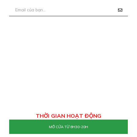
THỜI GIAN HOẠT ĐỘNG
MỞ CỬA TỪ 8H30-20H