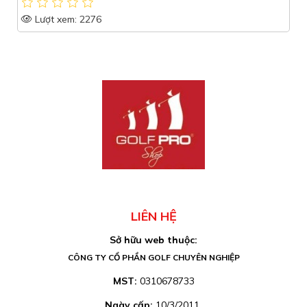
Lượt xem: 1905
LIÊN HỆ
Sở hữu web thuộc:
CÔNG TY CỔ PHẦN GOLF CHUYÊN NGHIỆP
MST:
0310678733
Ngày cấp:
10/3/2011