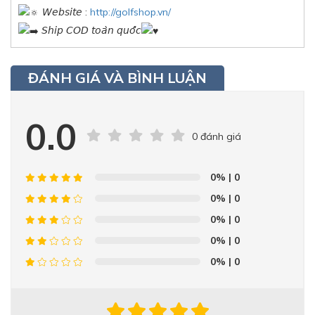
𝘞𝘦𝘣𝘴𝘪𝘵𝘦 :
http://golfshop.vn/
𝘚𝘩𝘪𝘱 𝘊𝘖𝘋 𝘵𝘰𝘢̀𝘯 𝘲𝘶𝘰̂́𝘤
ĐÁNH GIÁ VÀ BÌNH LUẬN
0.0
0 đánh giá
0%
| 0
0%
| 0
0%
| 0
0%
| 0
0%
| 0