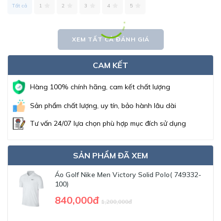
Tất cả
1
2
3
4
5
XEM TẤT CẢ ĐÁNH GIÁ
CAM KẾT
Hàng 100% chính hãng, cam kết chất lượng
Sản phẩm chất lượng, uy tín, bảo hành lâu dài
Tư vấn 24/07 lựa chọn phù hợp mục đích sử dụng
SẢN PHẨM ĐÃ XEM
Áo Golf Nike Men Victory Solid Polo( 749332-
100)
840,000đ
1,200,000đ