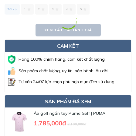
Tất cả
1
2
3
4
5
XEM TẤT CẢ ĐÁNH GIÁ
CAM KẾT
Hàng 100% chính hãng, cam kết chất lượng
Sản phẩm chất lượng, uy tín, bảo hành lâu dài
Tư vấn 24/07 lựa chọn phù hợp mục đích sử dụng
SẢN PHẨM ĐÃ XEM
Áo golf ngắn tay Puma Golf | PUMA
1,785,000đ
2,100,000đ