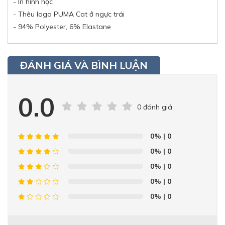
- In hình học
- Thêu logo PUMA Cat ở ngực trái
- 94% Polyester, 6% Elastane
ĐÁNH GIÁ VÀ BÌNH LUẬN
0.0
0 đánh giá
0%
| 0
0%
| 0
0%
| 0
0%
| 0
0%
| 0