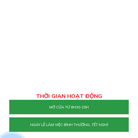
THỜI GIAN HOẠT ĐỘNG
MỞ CỬA TỪ 8H30-20H
NGÀY LỄ LÀM VIỆC BÌNH THƯỜNG, TẾT NGHỈ