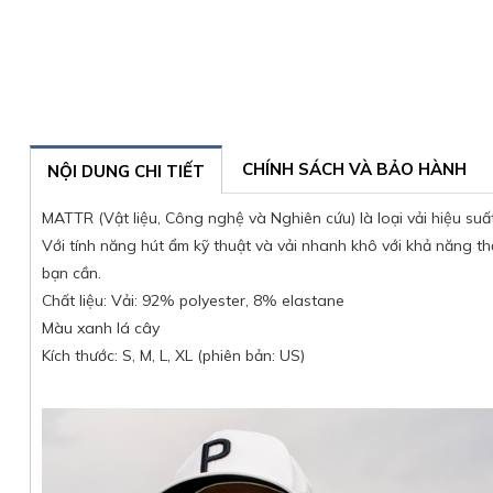
CHÍNH SÁCH VÀ BẢO HÀNH
NỘI DUNG CHI TIẾT
MATTR (Vật liệu, Công nghệ và Nghiên cứu) là loại vải hiệu suất
Với tính năng hút ẩm kỹ thuật và vải nhanh khô với khả năng th
bạn cần.
Chất liệu: Vải: 92% polyester, 8% elastane
Màu xanh lá cây
Kích thước: S, M, L, XL (phiên bản: US)