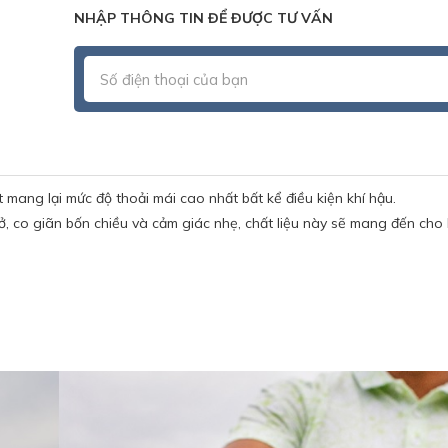
NHẬP THÔNG TIN ĐỂ ĐƯỢC TƯ VẤN
 mang lại mức độ thoải mái cao nhất bất kể điều kiện khí hậu.
ở, co giãn bốn chiều và cảm giác nhẹ, chất liệu này sẽ mang đến cho