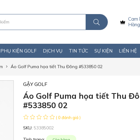
Cam 
Hàng 
PHỤ KIỆN GOLF
DỊCH VỤ
TIN TỨC
SỰ KIỆN
LIÊN HỆ
am
Áo Golf Puma họa tiết Thu Đông #533850 02
GẬY GOLF
Áo Golf Puma họa tiết Thu Đ
#533850 02
( 0 đánh giá )
SKU:
53385002
Tình trạng:
Còn hàng