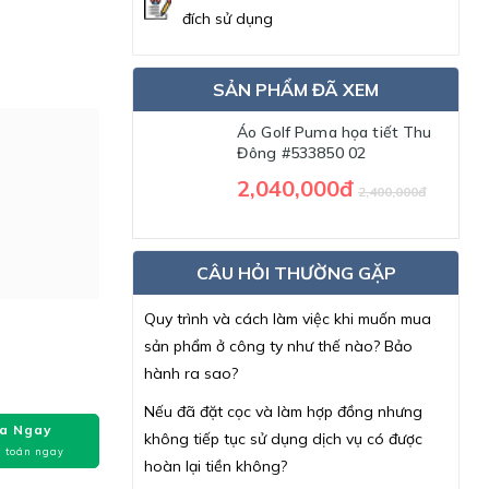
đích sử dụng
SẢN PHẨM ĐÃ XEM
Áo Golf Puma họa tiết Thu
Đông #533850 02
2,040,000đ
2,400,000đ
CÂU HỎI THƯỜNG GẶP
Quy trình và cách làm việc khi muốn mua
sản phẩm ở công ty như thế nào? Bảo
hành ra sao?
Nếu đã đặt cọc và làm hợp đồng nhưng
a Ngay
không tiếp tục sử dụng dịch vụ có được
 toán ngay
hoàn lại tiền không?