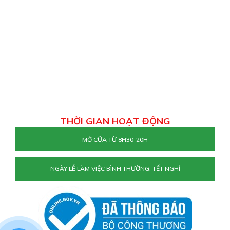
THỜI GIAN HOẠT ĐỘNG
MỞ CỬA TỪ 8H30-20H
NGÀY LỄ LÀM VIỆC BÌNH THƯỜNG, TẾT NGHỈ