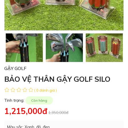
GẬY GOLF
BẢO VỆ THÂN GẬY GOLF SILO
( 0 đánh giá )
Tình trạng:
Còn hàng
1,215,000đ
1,350,000đ
Màu sắc: Xanh, đỏ, đen