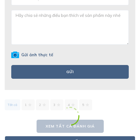
Gửi ảnh thực tế
GỬI
Tất cả
1
2
3
4
5
XEM TẤT CẢ ĐÁNH GIÁ