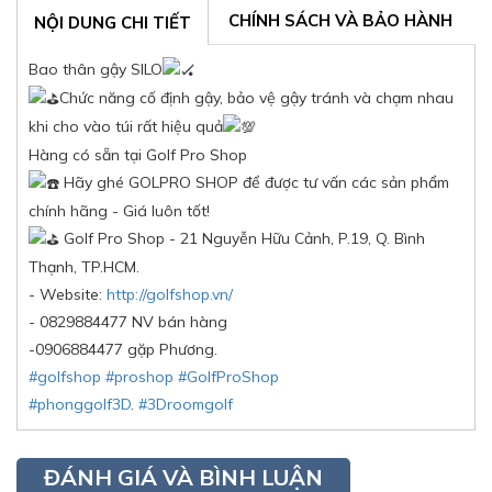
CHÍNH SÁCH VÀ BẢO HÀNH
NỘI DUNG CHI TIẾT
Bao thân gậy SILO
Chức năng cố định gậy, bảo vệ gậy tránh và chạm nhau
khi cho vào túi rất hiệu quả
Hàng có sẵn tại Golf Pro Shop
Hãy ghé GOLPRO SHOP để được tư vấn các sản phẩm
chính hãng - Giá luôn tốt!
Golf Pro Shop - 21 Nguyễn Hữu Cảnh, P.19, Q. Bình
Thạnh, TP.HCM.
- Website:
http://golfshop.vn/
- 0829884477 NV bán hàng
-0906884477 gặp Phương.
#golfshop
#proshop
#GolfProShop
#phonggolf3D
.
#3Droomgolf
ĐÁNH GIÁ VÀ BÌNH LUẬN