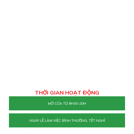
THỜI GIAN HOẠT ĐỘNG
MỞ CỬA TỪ 8H30-20H
NGÀY LỄ LÀM VIỆC BÌNH THƯỜNG, TẾT NGHỈ