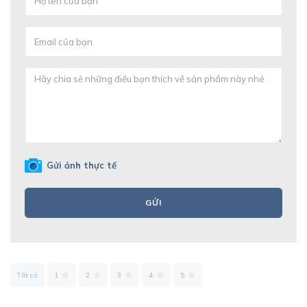
Gửi ảnh thực tế
GỬI
Tất cả
1
2
3
4
5