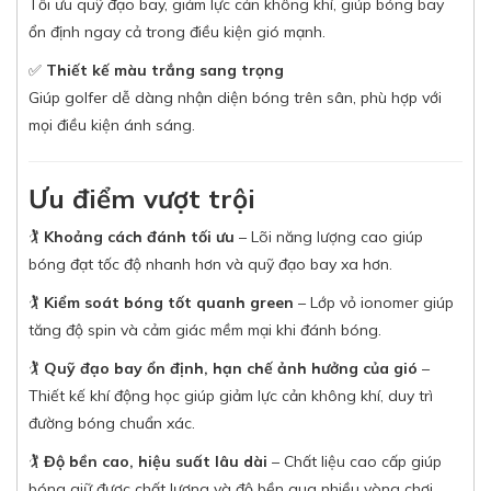
Tối ưu quỹ đạo bay, giảm lực cản không khí, giúp bóng bay
ổn định ngay cả trong điều kiện gió mạnh.
✅
Thiết kế màu trắng sang trọng
Giúp golfer dễ dàng nhận diện bóng trên sân, phù hợp với
mọi điều kiện ánh sáng.
Ưu điểm vượt trội
🏌
Khoảng cách đánh tối ưu
– Lõi năng lượng cao giúp
bóng đạt tốc độ nhanh hơn và quỹ đạo bay xa hơn.
🏌
Kiểm soát bóng tốt quanh green
– Lớp vỏ ionomer giúp
tăng độ spin và cảm giác mềm mại khi đánh bóng.
🏌
Quỹ đạo bay ổn định, hạn chế ảnh hưởng của gió
–
Thiết kế khí động học giúp giảm lực cản không khí, duy trì
đường bóng chuẩn xác.
🏌
Độ bền cao, hiệu suất lâu dài
– Chất liệu cao cấp giúp
bóng giữ được chất lượng và độ bền qua nhiều vòng chơi.