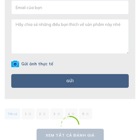
Gửi ảnh thực tế
GỬI
Tất cả
1
2
3
4
5
XEM TẤT CẢ ĐÁNH GIÁ