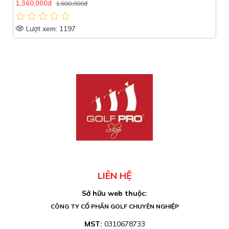
1,360,000đ
1,600,000đ
Lượt xem: 1197
LIÊN HỆ
Sở hữu web thuộc:
CÔNG TY CỔ PHẦN GOLF CHUYÊN NGHIỆP
MST:
0310678733