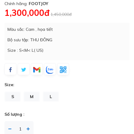
Chính hãng:
FOOTJOY
1,300,000đ
1,450,000đ
Màu sắc: Cam , họa tiết
Bộ sưu tập: THU ĐÔNG
Size : S<M< L( US)
Size:
S
M
L
Số lượng :