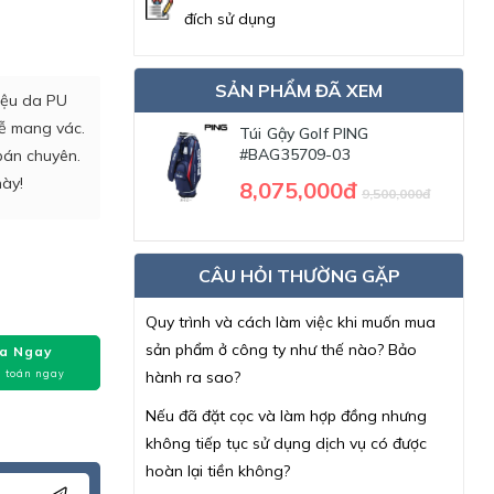
đích sử dụng
SẢN PHẨM ĐÃ XEM
liệu da PU
dễ mang vác.
Túi Gậy Golf PING
#BAG35709-03
 bán chuyên.
này!
8,075,000đ
9,500,000đ
CÂU HỎI THƯỜNG GẶP
Quy trình và cách làm việc khi muốn mua
sản phẩm ở công ty như thế nào? Bảo
a Ngay
 toán ngay
hành ra sao?
Nếu đã đặt cọc và làm hợp đồng nhưng
không tiếp tục sử dụng dịch vụ có được
hoàn lại tiền không?