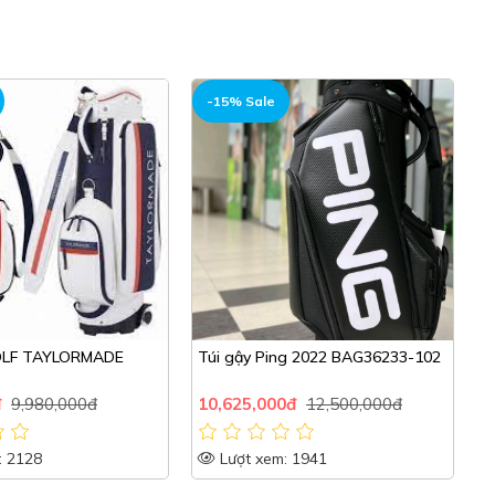
-15% Sale
ng 2022 BAG36233-102
TÚI GẬY GOLF XXIO_ 2024_ GGC-
22017
0đ
12,500,000đ
5,525,000đ
6,500,000đ
5
: 1941
Lượt xem: 1979