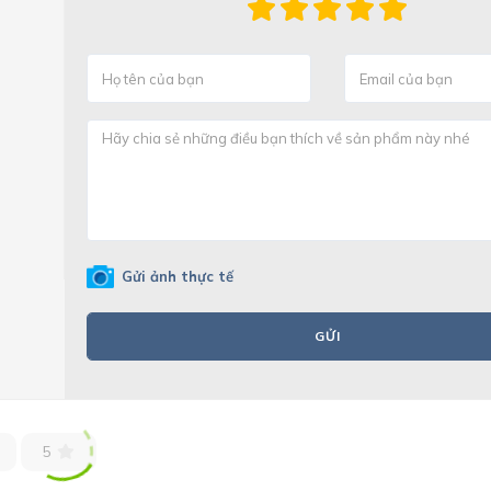
Gửi ảnh thực tế
GỬI
5