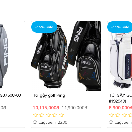
-11% Sale
-15% Sale
TÚI GẬY GOLF TAYLORMADE
Túi gậy Pi
(N92949)
,000đ
8,900,000đ
9,980,000đ
10,625,00
Lượt xem: 2128
Lượt xem