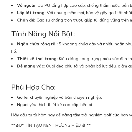
Vỏ ngoài:
Da PU tổng hợp cao cấp, chống thấm nước, bền bỉ
Lớp lót trong:
Vải nhung mềm mại, bảo vệ gậy golf tốt nhất
Chân đế:
Cao su chống trơn trượt, giúp túi đứng vững trên m
Tính Năng Nổi Bật:
Ngăn chứa rộng rãi:
5 khoang chứa gậy và nhiều ngăn phụ 
hố.
Thiết kế thời trang:
Kiểu dáng sang trọng, màu sắc đen trầm
Dễ mang vác:
Quai đeo chịu tải và phân bố lực đều, giảm á
Phù Hợp Cho:
Golfer chuyên nghiệp và bán chuyên nghiệp.
Người yêu thích thiết kế cao cấp, bền bỉ.
Hãy đầu tư từ hôm nay để nâng tầm trải nghiệm golf của bạn vớ
**⛳UY TÍN TẠO NÊN THƯƠNG HIỆU ⛳️ **