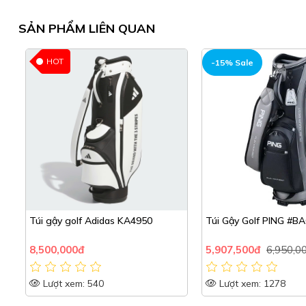
SẢN PHẨM LIÊN QUAN
-15% Sale
-15% Sale
Túi Gậy Golf PING #BAG37508-03
Túi gậy golf Ping
5,907,500đ
6,950,000đ
10,115,000đ
11,900
Lượt xem: 1278
Lượt xem: 2230