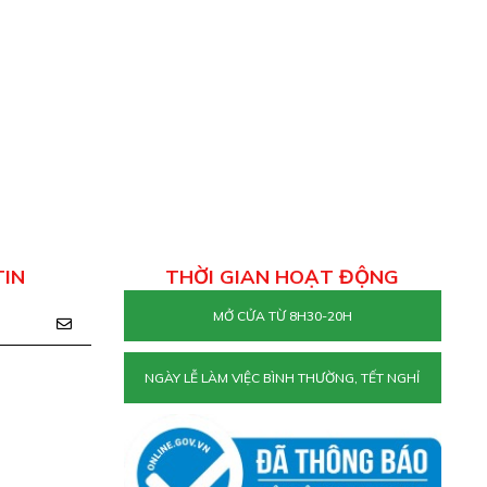
TIN
THỜI GIAN HOẠT ĐỘNG
MỞ CỬA TỪ 8H30-20H
NGÀY LỄ LÀM VIỆC BÌNH THƯỜNG, TẾT NGHỈ