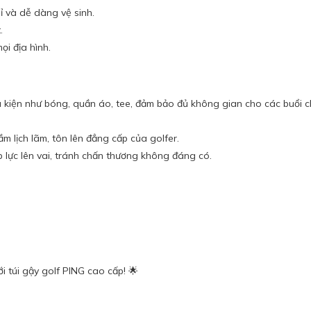
 và dễ dàng vệ sinh.
.
ọi địa hình.
kiện như bóng, quần áo, tee, đảm bảo đủ không gian cho các buổi ch
 lịch lãm, tôn lên đẳng cấp của golfer.
p lực lên vai, tránh chấn thương không đáng có.
i túi gậy golf PING cao cấp! 🌟