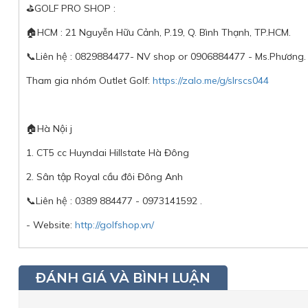
⛳️GOLF PRO SHOP :
🏠HCM : 21 Nguyễn Hữu Cảnh, P.19, Q. Bình Thạnh, TP.HCM.
📞Liên hệ : 0829884477- NV shop or 0906884477 - Ms.Phương.
Tham gia nhóm Outlet Golf:
https://zalo.me/g/slrscs044
🏠Hà Nội j
1. CT5 cc Huyndai Hillstate Hà Đông
2. Sân tập Royal cầu đôi Đông Anh
📞Liên hệ : 0389 884477 - 0973141592 .
- Website:
http://golfshop.vn/
ĐÁNH GIÁ VÀ BÌNH LUẬN