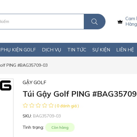
Cam 
Hàng 
PHỤ KIỆN GOLF
DỊCH VỤ
TIN TỨC
SỰ KIỆN
LIÊN HỆ
Golf PING #BAG35709-03
GẬY GOLF
Túi Gậy Golf PING #BAG35709
( 0 đánh giá )
SKU:
BAG35709-03
Tình trạng:
Còn hàng