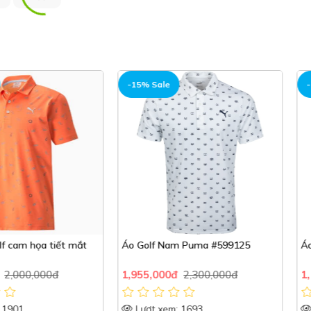
-15% Sale
-15% Sale
 tiết mắt
Áo Golf Nam Puma #599125
Áo Golf foo
00đ
1,955,000đ
2,300,000đ
1,190,000
Lượt xem: 1693
Lượt xem