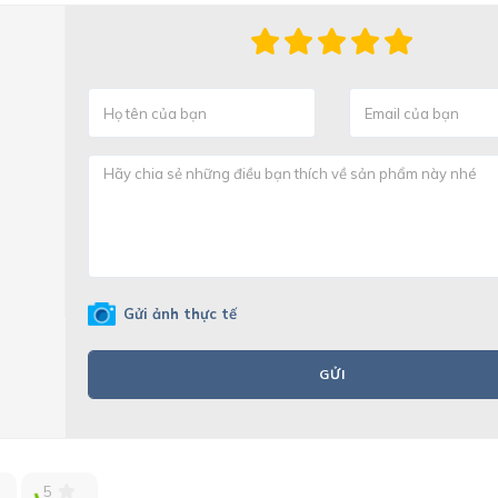
Gửi ảnh thực tế
GỬI
5