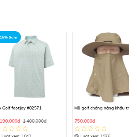
tjoy #82571
Mũ golf chống nắng khẩu trang
Q
đ
1,400,000đ
750,000đ
1
: 1843
Lượt xem: 1976