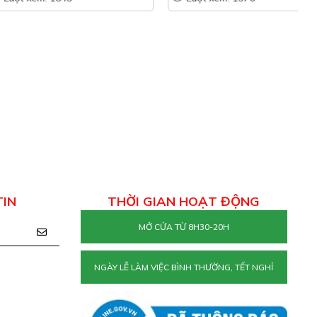
TIN
THỜI GIAN HOẠT ĐỘNG
MỞ CỬA TỪ 8H30-20H
NGÀY LỄ LÀM VIỆC BÌNH THƯỜNG, TẾT NGHỈ