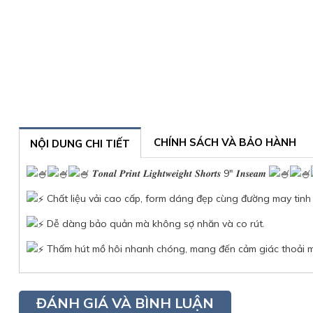
CHÍNH SÁCH VÀ BẢO HÀNH
NỘI DUNG CHI TIẾT
𝑻𝒐𝒏𝒂𝒍 𝑷𝒓𝒊𝒏𝒕 𝑳𝒊𝒈𝒉𝒕𝒘𝒆𝒊𝒈𝒉𝒕 𝑺𝒉𝒐𝒓𝒕𝒔 9" 𝑰𝒏𝒔𝒆𝒂𝒎
Chất liệu vải cao cấp, form dáng đẹp cùng đường may tin
Dễ dàng bảo quản mà không sợ nhăn và co rút.
Thấm hút mồ hôi nhanh chóng, mang đến cảm giác thoải mái
ĐÁNH GIÁ VÀ BÌNH LUẬN