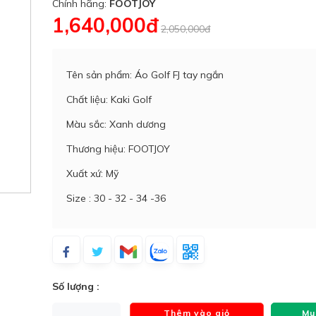
Chính hãng:
FOOTJOY
1,640,000đ
2,050,000đ
Tên sản phẩm: Áo Golf FJ tay ngắn
Chất liệu: Kaki Golf
Màu sắc: Xanh dương
Thương hiệu: FOOTJOY
Xuất xứ: Mỹ
Size : 30 - 32 - 34 -36
Số lượng :
Thêm vào giỏ
Mu