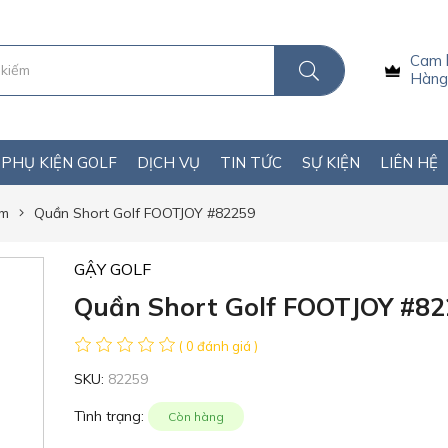
Cam 
Hàng 
PHỤ KIỆN GOLF
DỊCH VỤ
TIN TỨC
SỰ KIỆN
LIÊN HỆ
am
Quần Short Golf FOOTJOY #82259
GẬY GOLF
Quần Short Golf FOOTJOY #8
( 0 đánh giá )
SKU:
82259
Tình trạng:
Còn hàng