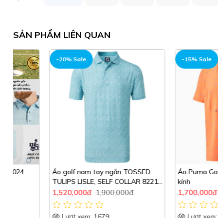
SẢN PHẨM LIÊN QUAN
-20% Sale
-15% Sale
Áo golf nam tay ngắn TOSSED
Áo Puma Golf cam họa
TULIPS LISLE, SELF COLLAR 82218
kính
MAUI BLUE/WHITE | FootJoy
1,520,000đ
1,900,000đ
1,700,000đ
2,000,0
Lượt xem: 1679
Lượt xem: 1901