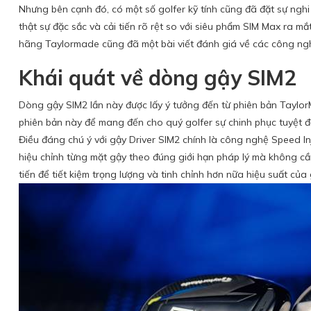
Nhưng bên cạnh đó, có một số golfer kỹ tính cũng đã đặt sự ng
thật sự đặc sắc và cải tiến rõ rệt so với siêu phẩm SIM Max ra m
hãng Taylormade cũng đã một bài viết đánh giá về các công ng
Khái quát về dòng gậy SIM2
Dòng gậy SIM2 lần này được lấy ý tưởng đến từ phiên bản Taylor
phiên bản này để mang đến cho quý golfer sự chinh phục tuyệt đối
Điều đáng chú ý với gậy Driver SIM2 chính là công nghệ Speed ​​I
hiệu chỉnh từng mặt gậy theo đúng giới hạn pháp lý mà không cần 
tiến để tiết kiệm trọng lượng và tinh chỉnh hơn nữa hiệu suất củ