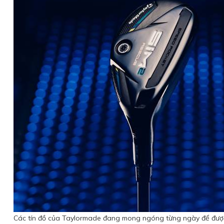
Các tín đồ của Taylormade đang mong ngóng từng ngày để đượ