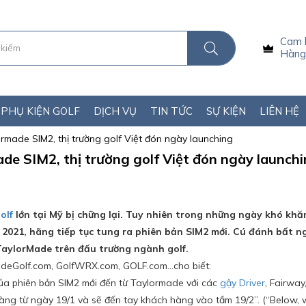
Cam 
Hàng 
PHỤ KIỆN GOLF
DỊCH VỤ
TIN TỨC
SỰ KIỆN
LIÊN HỆ
rmade SIM2, thị trường golf Việt đón ngày launching
e SIM2, thị trường golf Việt đón ngày launch
olf
lớn tại Mỹ bị chững lại. Tuy nhiên trong những ngày khó kh
2021, hãng tiếp tục tung ra phiên bản SIM2 mới. Cú đánh bất n
 TaylorMade trên đấu trường ngành golf.
rMadeGolf.com, GolfWRX.com, GOLF.com…cho biết:
 của phiên bản SIM2 mới đến từ Taylormade với các
gậy Driver
, Fairway
 hàng từ ngày 19/1 và sẽ đến tay khách hàng vào tầm 19/2”.
(
“Below, 