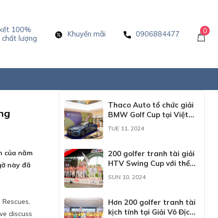
kết 100%
0
Khuyến mãi
0906884477
chất lượng
Thaco Auto tổ chức giải
ing
BMW Golf Cup tại Việt
Nam
TUE 11, 2024
ăn của năm
200 golfer tranh tài giải
HTV Swing Cup với thể
gờ này đã
thức mới lạ
SUN 10, 2024
, Rescues,
Hơn 200 golfer tranh tài
kịch tính tại Giải Vô Địch
we discuss