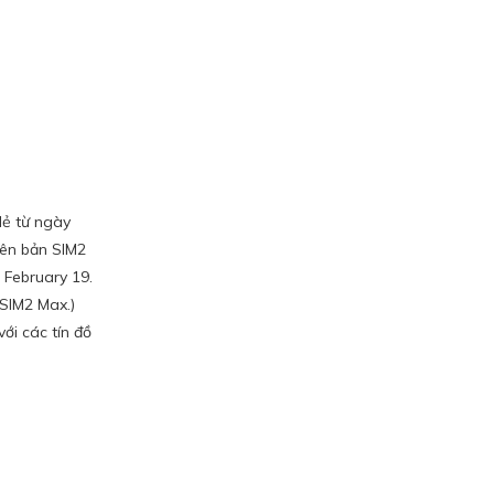
lẻ từ ngày
hiên bản SIM2
g February 19.
e SIM2 Max.)
ới các tín đồ