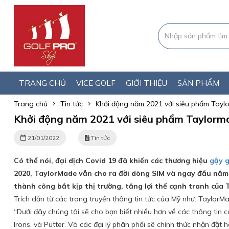
TRANG CHỦ
VICE GOLF
GIỚI THIỆU
SẢN PHẨM
Trang chủ
Tin tức
Khởi động năm 2021 với siêu phẩm Taylo
Khởi động năm 2021 với siêu phẩm Taylormad
21/01/2022
Tin tức
Có thể nói, đại dịch Covid 19 đã khiến các thương hiệu
gậy g
2020, TaylorMade vẫn cho ra đời dòng SIM và ngay đầu năm 
thành công bắt kịp thị trường, tăng lợi thế cạnh tranh của
Trích dẫn từ các trang truyền thông tin tức của Mỹ như: Taylo
“Dưới đây chúng tôi sẽ cho bạn biết nhiều hơn về các thông tin
Irons, và Putter. Và các đại lý phân phối sẽ chính thức nhận đặt