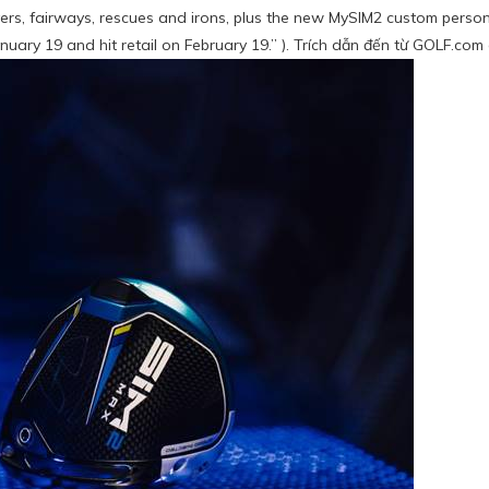
rs, fairways, rescues and irons, plus the new MySIM2 custom person
nuary 19 and hit retail on February 19
.” ). Trích dẫn đến từ GOLF.com