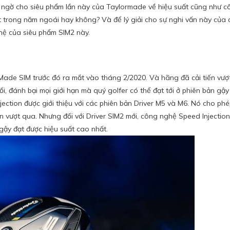
hi ngờ cho siêu phẩm lần này của Taylormade về hiệu suất cũng như 
ắt trong năm ngoái hay không? Và để lý giải cho sự nghi vấn này của c
hệ của siêu phẩm SIM2 này.
Made SIM trước đó ra mắt vào tháng 2/2020. Và hãng đã cải tiến vượ
, đánh bại mọi giới hạn mà quý golfer có thể đạt tới ở phiên bản gậy
njection được giới thiệu với các phiên bản Driver M5 và M6. Nó cho p
vượt qua. Nhưng đối với Driver SIM2 mới, công nghệ Speed ​​Injection
a gậy đạt được hiệu suất cao nhất.