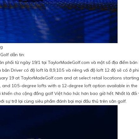
ng
Golf dẫn tin:
n phối từ ngày 19/1 tại TaylorMadeGolf.com và một số địa điểm bán 
ản Driver có độ loft là 8,9,10.5 và riêng với độ loft 12 độ sẽ có ở p
nuary 19 at TaylorMadeGolf.com and at select retail locations startin
 9, and 10.5-degree lofts with a 12-degree loft option available in th
 khiến cho cộng đồng golf Việt háo hức hơn bao giờ hết. Nhất là đối v
ới sự trở lại cùng siêu phẩm đánh bại mọi đấu thủ trên sân golf.