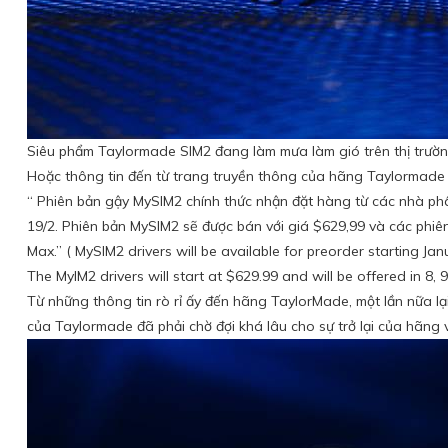
Siêu phẩm Taylormade SIM2 đang làm mưa làm gió trên thị trườ
Hoặc thông tin đến từ trang truyền thông của hãng Taylormade 
“ Phiên bản gậy MySIM2 chính thức nhận đặt hàng từ các nhà phâ
19/2. Phiên bản MySIM2 sẽ được bán với giá $629,99 và các phiên b
Max.” ( MySIM2 drivers will be available for preorder starting Ja
The MyIM2 drivers will start at $629.99 and will be offered in 8,
Từ những thông tin rò rỉ ấy đến hãng TaylorMade, một lần nữa lại
của Taylormade đã phải chờ đợi khá lâu cho sự trở lại của hãng v