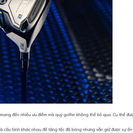
mang đến nhiều ưu điểm mà quý golfer không thể bỏ qua. Cụ thể đượ
 và cấu hình khác nhau để tăng tốc độ bóng nhưng vẫn giữ được sự ổn