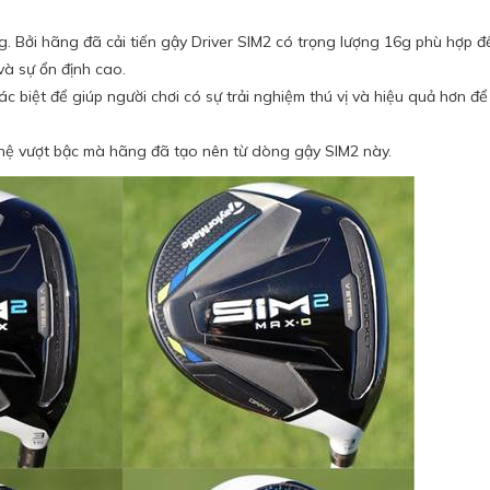
g. Bởi hãng đã cải tiến gậy Driver SIM2 có trọng lượng 16g phù hợp đ
và sự ổn định cao.
c biệt để giúp người chơi có sự trải nghiệm thú vị và hiệu quả hơn để
nghệ vượt bậc mà hãng đã tạo nên từ dòng gậy SIM2 này.