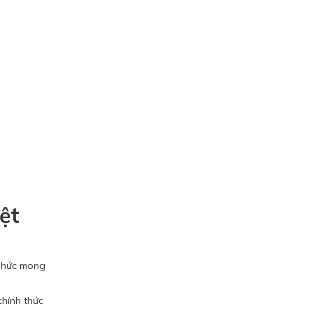
ệt
áo hức mong
chính thức