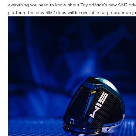
everything you need to know about TaylorMade’s new SIM2 drive
platform. The new SIM2 clubs will be available for preorder on Ja