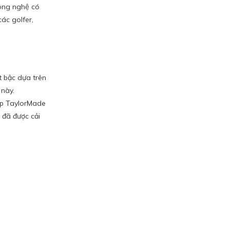
công nghệ có
ác golfer,
t bậc dựa trên
 này.
hép TaylorMade
 đã được cải