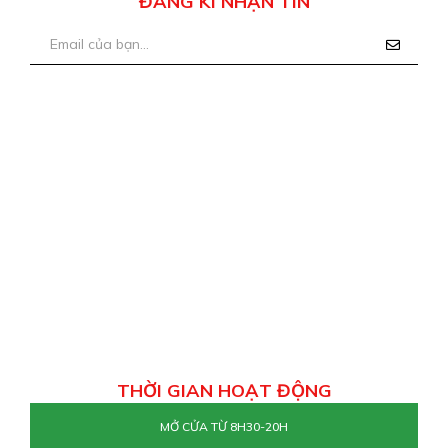
ĐĂNG KÍ NHẬN TIN
THỜI GIAN HOẠT ĐỘNG
MỞ CỬA TỪ 8H30-20H