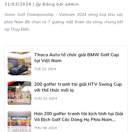
31/03/2024 |
Đăng bởi admin
Volvo Golf Championship - Vietnam 2024 vòng loại khu vực
phía Nam đã chọn ra 7 gương mặt tham dự vòng chung kết
tại Thụy Điển
Thaco Auto tổ chức giải BMW Golf Cup
tại Việt Nam
TUE 11, 2024
200 golfer tranh tài giải HTV Swing Cup
với thể thức mới lạ
SUN 10, 2024
Hơn 200 golfer tranh tài kịch tính tại Giải
Vô Địch Golf Các Dòng Họ Phía Nam
2024, “ngôi vương” chưa đổi chủ
THU 08, 2024