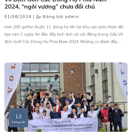
2024, “ngôi vương” chưa đổi chủ
01/08/2024 |
Đăng bởi admin
Hơn 200 golfer thuộc 11 dòng họ lớn tại khu vực phía Nam đã
tạo nên 2 ngày thi đấu đầy kịch tính và sôi động trong Giải Vô
địch Golf Các Dòng Họ Phía Nam 2024. Những cú đánh đầy uy
lực, những pha swing đẹp mắt cùng những màn tranh tài đỉnh
cao trên Sân golf Tân Sơn Nhất,… đã tạo nên một mùa giải
thành công vang dội cùng nhiều dấu ấn khó quên cho các
golfer tham gia cũng như BTC giải.
12
Tháng 06