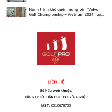
Hành trình khó quên mang tên “Volvo
Golf Championship – Vietnam 2024” tại
Thụy Điển
WED 06, 2024
AGC 32nd Regional Tournament -
Vietnam 2024
TUE 04, 2024
LIÊN HỆ
Sở hữu web thuộc:
CÔNG TY CỔ PHẦN GOLF CHUYÊN NGHIỆP
MST:
0310678733