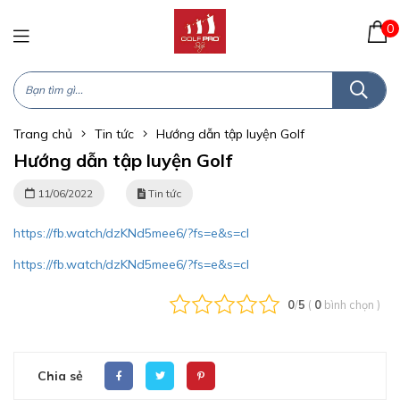
0
Trang chủ
Tin tức
Hướng dẫn tập luyện Golf
Hướng dẫn tập luyện Golf
11/06/2022
Tin tức
https://fb.watch/dzKNd5mee6/?fs=e&s=cl
https://fb.watch/dzKNd5mee6/?fs=e&s=cl
0
/
5
(
0
bình chọn
)
Chia sẻ