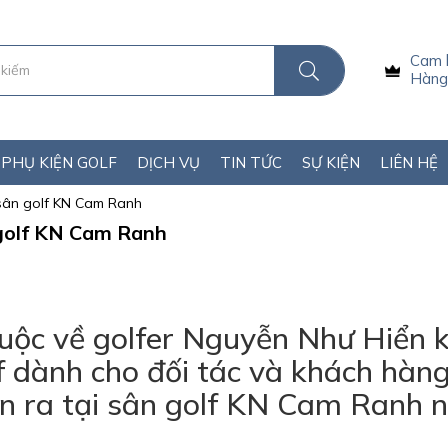
Cam 
Hàng 
PHỤ KIỆN GOLF
DỊCH VỤ
TIN TỨC
SỰ KIỆN
LIÊN HỆ
 ở sân golf KN Cam Ranh
n golf KN Cam Ranh
uộc về golfer Nguyễn Như Hiển k
lf dành cho đối tác và khách hàn
n ra tại sân golf KN Cam Ranh 