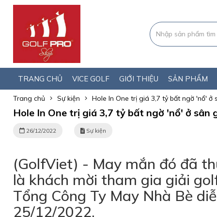
TRANG CHỦ
VICE GOLF
GIỚI THIỆU
SẢN PHẨM
Trang chủ
Sự kiện
Hole In One trị giá 3,7 tỷ bất ngờ 'nổ'
Hole In One trị giá 3,7 tỷ bất ngờ 'nổ' ở sâ
26/12/2022
Sự kiện
(GolfViet) - May mắn đó đã th
là khách mời tham gia giải go
Tổng Công Ty May Nhà Bè diễ
25/12/2022.