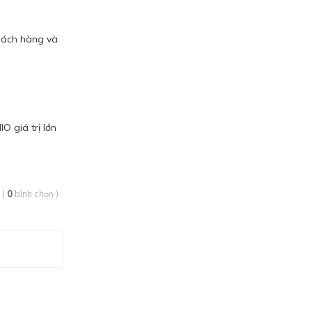
khách hàng và
O giá trị lớn
(
0
bình chọn
)