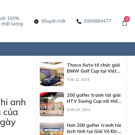
kết 100%
0
Khuyến mãi
0906884477
chất lượng
Thaco Auto tổ chức giải
BMW Golf Cup tại Việt
Nam
TUE 11, 2024
200 golfer tranh tài giải
hi anh
HTV Swing Cup với thể
thức mới lạ
g của
SUN 10, 2024
ngày
Hơn 200 golfer tranh tài
kịch tính tại Giải Vô Địch