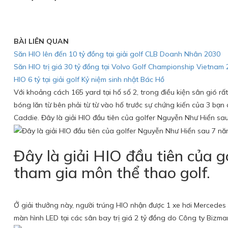
BÀI LIÊN QUAN
Săn HIO lên đến 10 tỷ đồng tại giải golf CLB Doanh Nhân 2030
Săn HIO trị giá 30 tỷ đồng tại Volvo Golf Championship Vietnam
HIO 6 tỷ tại giải golf Kỷ niệm sinh nhật Bác Hồ
Với khoảng cách 165 yard tại hố số 2, trong điều kiện sân gió rấ
bóng lăn từ bên phải từ từ vào hố trước sự chứng kiến của 3 bạ
Caddie. Đây là giải HIO đầu tiên của golfer Nguyễn Như Hiển sa
Đây là giải HIO đầu tiên của 
tham gia môn thể thao golf.
Ở giải thưởng này, người trúng HIO nhận được 1 xe hơi Mercedes 
màn hình LED tại các sân bay trị giá 2 tỷ đồng do Công ty Bizman