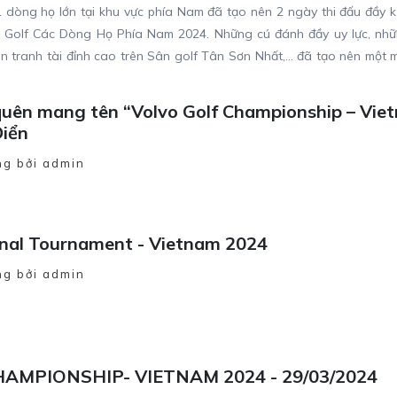
 dòng họ lớn tại khu vực phía Nam đã tạo nên 2 ngày thi đấu đầy kị
h Golf Các Dòng Họ Phía Nam 2024. Những cú đánh đầy uy lực, nh
 tranh tài đỉnh cao trên Sân golf Tân Sơn Nhất,… đã tạo nên một m
u dấu ấn khó quên cho các golfer tham gia cũng như BTC giải.
quên mang tên “Volvo Golf Championship – Vie
Điển
g bởi admin
nal Tournament - Vietnam 2024
g bởi admin
AMPIONSHIP- VIETNAM 2024 - 29/03/2024