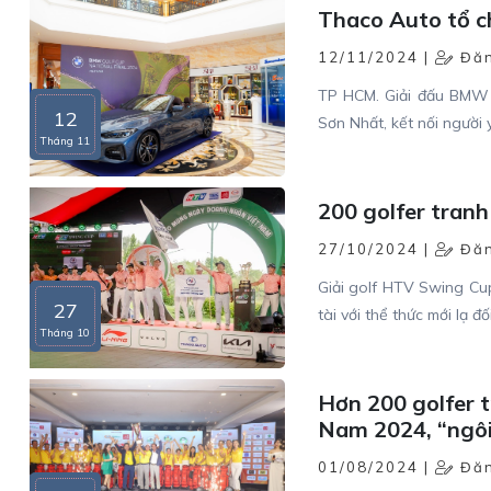
Thaco Auto tổ c
12/11/2024 |
Đăn
TP HCM. Giải đấu BMW G
12
Sơn Nhất, kết nối người
Tháng 11
200 golfer tranh
27/10/2024 |
Đăn
Giải golf HTV Swing Cup
27
tài với thể thức mới lạ đ
Tháng 10
Hơn 200 golfer t
Nam 2024, “ngôi
01/08/2024 |
Đăn