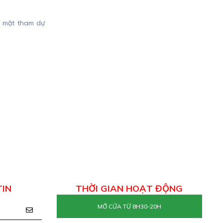
g mặt tham dự
TIN
THỜI GIAN HOẠT ĐỘNG
MỞ CỬA TỪ 8H30-20H