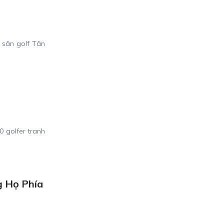
 sân golf Tân
0 golfer tranh
ng Họ Phía