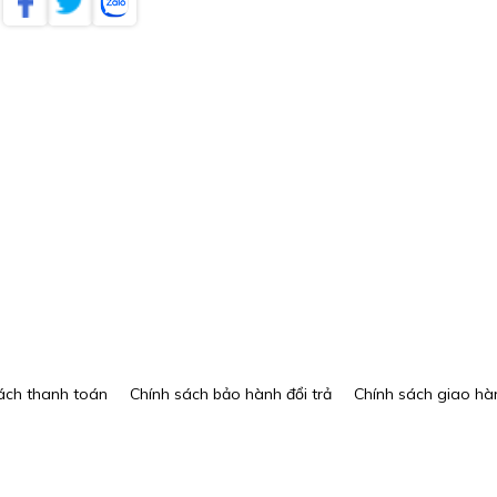
ách thanh toán
Chính sách bảo hành đổi trả
Chính sách giao hà
© 2026 DỤNG CỤ GOLF - Duy trì triviet.net