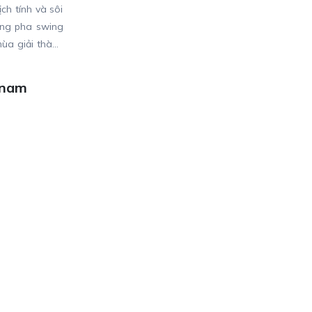
ch tính và sôi
ững pha swing
ùa giải thành
tnam