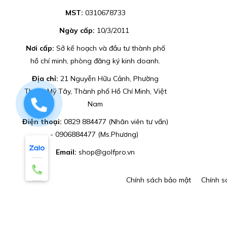
MST:
0310678733
Ngày cấp:
10/3/2011
Nơi cấp:
Sở kế hoạch và đầu tư thành phố
hồ chí minh, phòng đăng ký kinh doanh.
Địa chỉ:
21 Nguyễn Hữu Cảnh, Phường
Thạnh Mỹ Tây, Thành phố Hồ Chí Minh, Việt
0829884477
Nam
Điện thoại:
0829 884477 (Nhân viên tư vấn)
- 0906884477 (Ms.Phương)
Email:
shop@golfpro.vn
Chính sách bảo mật
Chính s