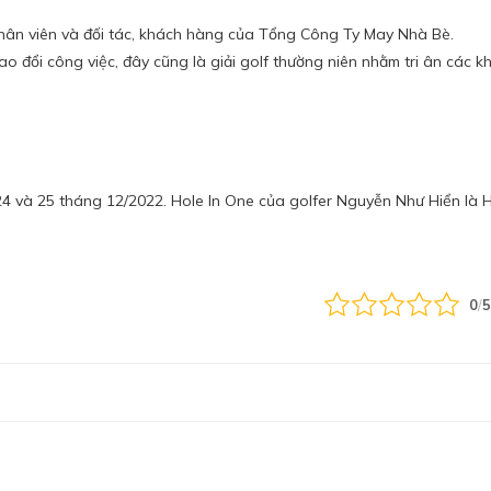
nhân viên và đối tác, khách hàng của Tổng Công Ty May Nhà Bè.
ao đổi công việc, đây cũng là giải golf thường niên nhằm tri ân các 
24 và 25 tháng 12/2022. Hole In One của golfer Nguyễn Như Hiển là HI
0
/
5