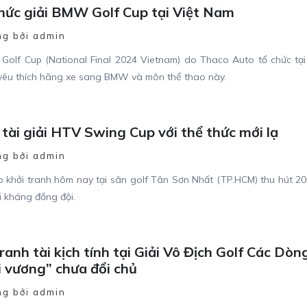
hức giải BMW Golf Cup tại Việt Nam
g bởi admin
olf Cup (National Final 2024 Vietnam) do Thaco Auto tổ chức tại
 yêu thích hãng xe sang BMW và môn thể thao này.
 tài giải HTV Swing Cup với thể thức mới lạ
g bởi admin
 khởi tranh hôm nay tại sân golf Tân Sơn Nhất (TP.HCM) thu hút 20
ối kháng đồng đội.
ranh tài kịch tính tại Giải Vô Địch Golf Các Dò
 vương” chưa đổi chủ
g bởi admin