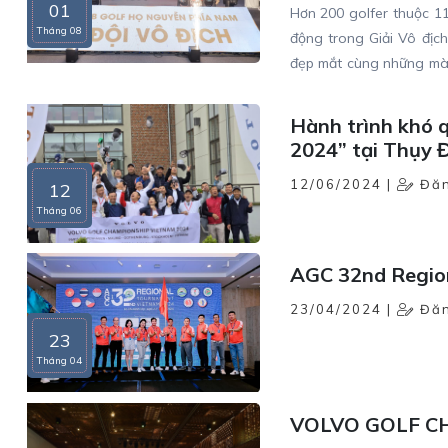
01
Hơn 200 golfer thuộc 11
Tháng 08
động trong Giải Vô địc
đẹp mắt cùng những màn
công vang dội cùng nhiề
Hành trình khó 
2024” tại Thụy 
12/06/2024 |
Đăn
12
Tháng 06
AGC 32nd Regio
23/04/2024 |
Đăn
23
Tháng 04
VOLVO GOLF CH