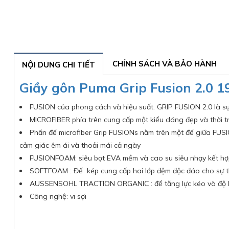
CHÍNH SÁCH VÀ BẢO HÀNH
NỘI DUNG CHI TIẾT
Giầy gôn Puma Grip Fusion 2.0 
FUSION của phong cách và hiệu suất. GRIP FUSION 2.0 là sự
MICROFIBER phía trên cung cấp một kiểu dáng đẹp và thời
Phần đế microfiber Grip FUSIONs nằm trên một đế giữa FU
cảm giác êm ái và thoải mái cả ngày
FUSIONFOAM: siêu bọt EVA mềm và cao su siêu nhạy kết hợp 
SOFTFOAM : Đế kép cung cấp hai lớp đệm độc đáo cho sự tho
AUSSENSOHL TRACTION ORGANIC : để tăng lực kéo và độ bá
Công nghệ: vi sợi