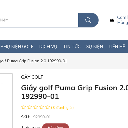
Cam 
Hàng 
PHỤ KIỆN GOLF
DỊCH VỤ
TIN TỨC
SỰ KIỆN
LIÊN HỆ
golf Puma Grip Fusion 2.0 192990-01
GẬY GOLF
Giầy golf Puma Grip Fusion 2.
192990-01
( 0 đánh giá )
SKU:
192990-01
Tình trạng:
Hết hàng