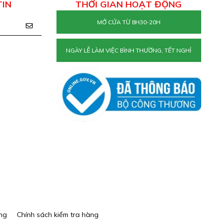
TIN
THỜI GIAN HOẠT ĐỘNG
MỞ CỬA TỪ 8H30-20H
NGÀY LỄ LÀM VIỆC BÌNH THƯỜNG, TẾT NGHỈ
ng
Chính sách kiểm tra hàng