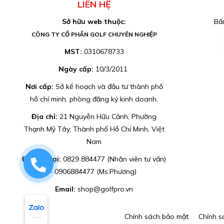
LIÊN HỆ
Sở hữu web thuộc:
Bấm
CÔNG TY CỔ PHẦN GOLF CHUYÊN NGHIỆP
MST:
0310678733
Ngày cấp:
10/3/2011
Nơi cấp:
Sở kế hoạch và đầu tư thành phố
hồ chí minh, phòng đăng ký kinh doanh.
Địa chỉ:
21 Nguyễn Hữu Cảnh, Phường
Thạnh Mỹ Tây, Thành phố Hồ Chí Minh, Việt
Nam
Điện thoại:
0829 884477 (Nhân viên tư vấn)
0829884477
- 0906884477 (Ms.Phương)
Email:
shop@golfpro.vn
Chính sách bảo mật
Chính s