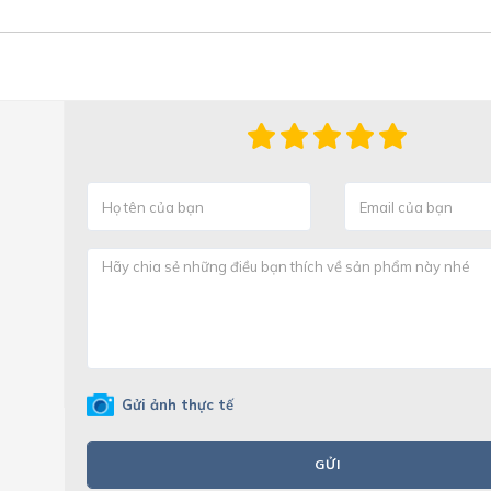
Gửi ảnh thực tế
GỬI