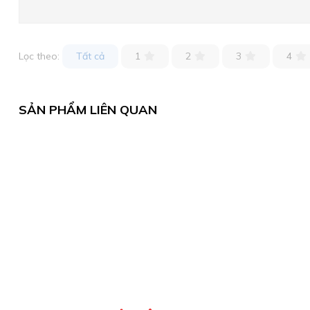
Lọc theo:
Tất cả
1
2
3
4
SẢN PHẨM LIÊN QUAN