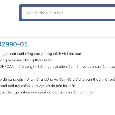
192990-01
 hợp nhất cuối cùng của phong cách và hiệu suất.
 trang mà cũng không thấm nước.
SIONFOAM mới bao gồm hỗn hợp bọt xốp siêu mềm và cao su siêu nhạy
để cung cấp trở lại năng lượng và đệm để giữ cho bạn thoải mái suố
ải mái tùy chỉnh, vừa vặn và độ bền lâu dài.
m trong suốt cú swing để có độ bám và sức mạnh hơn.