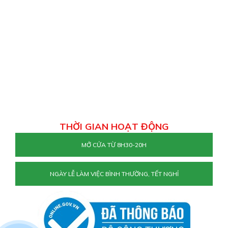
THỜI GIAN HOẠT ĐỘNG
MỞ CỬA TỪ 8H30-20H
NGÀY LỄ LÀM VIỆC BÌNH THƯỜNG, TẾT NGHỈ