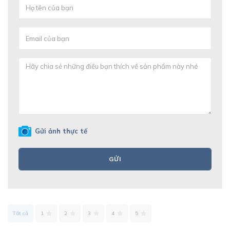
Gửi ảnh thực tế
GỬI
Tất cả
1
2
3
4
5