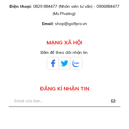
Điện thoại:
0829 884477 (Nhân viên tư vấn) - 0906884477
(Ms.Phương)
Email:
shop@golfpro.vn
MẠNG XÃ HỘI
Bấm để theo dõi nhận tin.
ĐĂNG KÍ NHẬN TIN