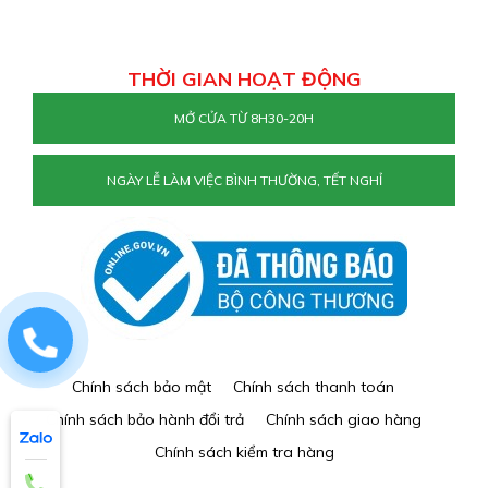
THỜI GIAN HOẠT ĐỘNG
MỞ CỬA TỪ 8H30-20H
NGÀY LỄ LÀM VIỆC BÌNH THƯỜNG, TẾT NGHỈ
0829884477
Chính sách bảo mật
Chính sách thanh toán
Chính sách bảo hành đổi trả
Chính sách giao hàng
Chính sách kiểm tra hàng