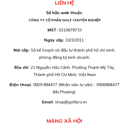
LIÊN HỆ
Sở hữu web thuộc:
CÔNG TY CỔ PHẦN GOLF CHUYÊN NGHIỆP
MST:
0310678733
Ngày cấp:
10/3/2011
Nơi cấp:
Sở kế hoạch và đầu tư thành phố hồ chí minh,
phòng đăng ký kinh doanh.
Địa chỉ:
21 Nguyễn Hữu Cảnh, Phường Thạnh Mỹ Tây,
Thành phố Hồ Chí Minh, Việt Nam
Điện thoại:
0829 884477 (Nhân viên tư vấn) - 0906884477
(Ms.Phương)
Email:
shop@golfpro.vn
MẠNG XÃ HỘI