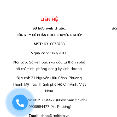
LIÊN HỆ
Sở hữu web thuộc:
Bấm
CÔNG TY CỔ PHẦN GOLF CHUYÊN NGHIỆP
MST:
0310678733
Ngày cấp:
10/3/2011
Nơi cấp:
Sở kế hoạch và đầu tư thành phố
hồ chí minh, phòng đăng ký kinh doanh.
Địa chỉ:
21 Nguyễn Hữu Cảnh, Phường
Thạnh Mỹ Tây, Thành phố Hồ Chí Minh, Việt
Nam
Điện thoại:
0829 884477 (Nhân viên tư vấn)
0829884477
- 0906884477 (Ms.Phương)
Email:
shop@golfpro.vn