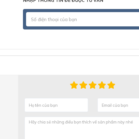
NHẬP THÔNG TIN ĐỂ ĐƯỢC TƯ VẤN