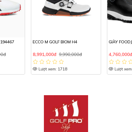
M H4
GIÀY FOODJOY_54388
Giầy gol
BOA 58
0,000đ
4,760,000đ
5,600,000đ
3,070,
Lượt xem: 1847
Lượt 