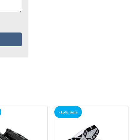
ale
-20% Sale