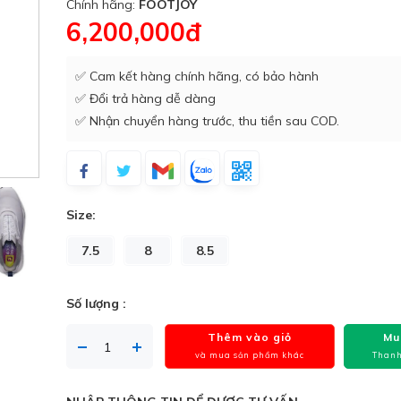
Chính hãng:
FOOTJOY
6,200,000đ
✅ Cam kết hàng chính hãng, có bảo hành
✅ Đổi trả hàng dễ dàng
✅ Nhận chuyển hàng trước, thu tiền sau COD.
Size:
7.5
8
8.5
Số lượng :
Thêm vào giỏ
Mu
và mua sản phẩm khác
Thanh