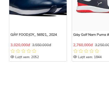
4
Giày Golf Nam Puma #194467
ECCO M GOLF BIO
2,760,000đ
3,250,000đ
8,991,000đ
9,99
Lượt xem: 1844
Lượt xem: 1718