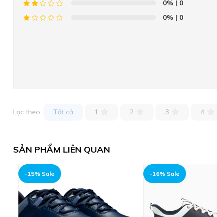
0%
| 0
0%
| 0
Lọc theo:
Tất cả
1
2
3
4
SẢN PHẨM LIÊN QUAN
-16% Sale
-10% Sale