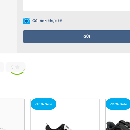
Gửi ảnh thực tế
GỬI
5
-15% Sale
-15% S