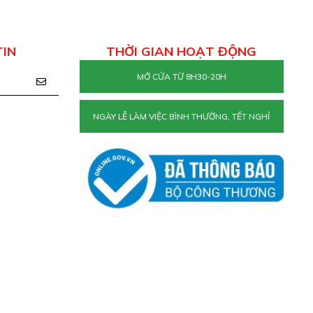
TIN
THỜI GIAN HOẠT ĐỘNG
MỞ CỬA TỪ 8H30-20H
NGÀY LỄ LÀM VIỆC BÌNH THƯỜNG, TẾT NGHỈ