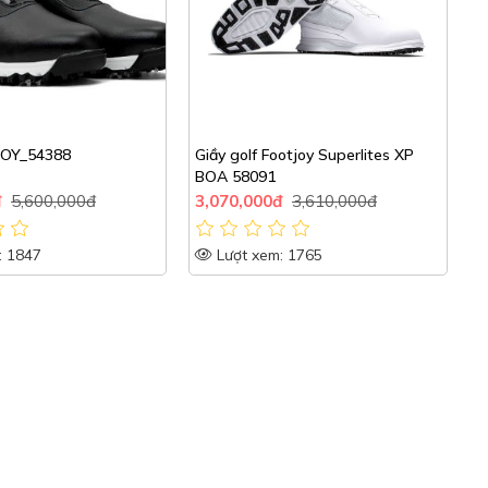
f Footjoy Superlites XP
Giày Golf Footjoy Tour X BOA
091
000đ
3,610,000đ
4,400,000đ
5,500,000đ
xem: 1765
Lượt xem: 1807