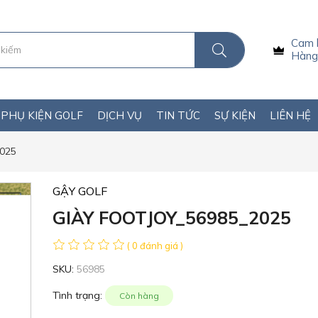
Cam 
Hàng 
PHỤ KIỆN GOLF
DỊCH VỤ
TIN TỨC
SỰ KIỆN
LIÊN HỆ
025
GẬY GOLF
GIÀY FOOTJOY_56985_2025
( 0 đánh giá )
SKU:
56985
Tình trạng:
Còn hàng