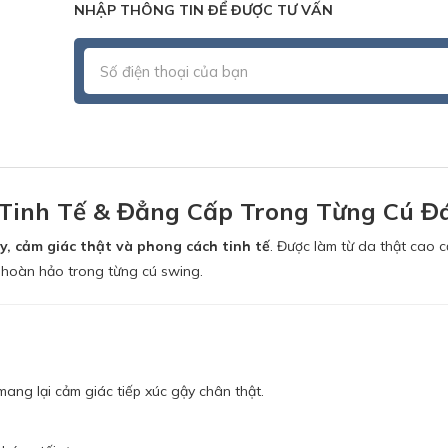
NHẬP THÔNG TIN ĐỂ ĐƯỢC TƯ VẤN
 Tinh Tế & Đẳng Cấp Trong Từng Cú Đ
y, cảm giác thật và phong cách tinh tế
. Được làm từ da thật cao 
ự hoàn hảo trong từng cú swing.
mang lại cảm giác tiếp xúc gậy chân thật.