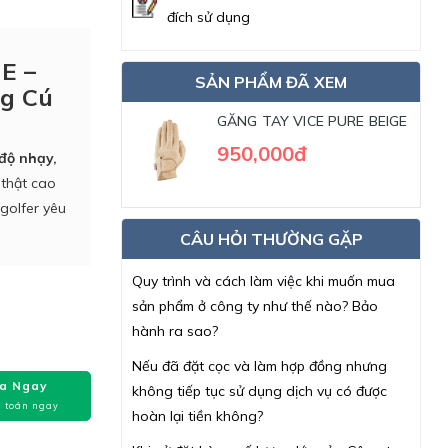
đích sử dụng
E –
SẢN PHẨM ĐÃ XEM
ng Cú
GĂNG TAY VICE PURE BEIGE
950,000đ
độ nhạy,
 thật cao
golfer yêu
CÂU HỎI THƯỜNG GẶP
Quy trình và cách làm việc khi muốn mua
sản phẩm ở công ty như thế nào? Bảo
hành ra sao?
Nếu đã đặt cọc và làm hợp đồng nhưng
a Ngay
không tiếp tục sử dụng dịch vụ có được
 toán ngay
hoàn lại tiền không?