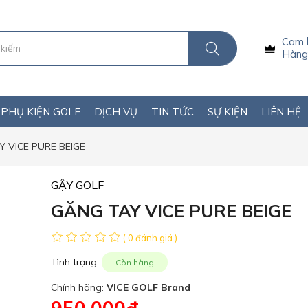
Cam 
Hàng 
PHỤ KIỆN GOLF
DỊCH VỤ
TIN TỨC
SỰ KIỆN
LIÊN HỆ
 VICE PURE BEIGE
GẬY GOLF
GĂNG TAY VICE PURE BEIGE
( 0 đánh giá )
Tình trạng:
Còn hàng
Chính hãng:
VICE GOLF Brand