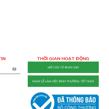
TIN
THỜI GIAN HOẠT ĐỘNG
MỞ CỬA TỪ 8H30-20H
NGÀY LỄ LÀM VIỆC BÌNH THƯỜNG, TẾT NGHỈ