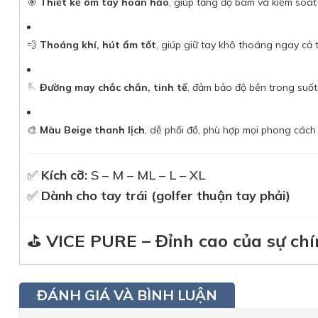
🎯
Thiết kế ôm tay hoàn hảo
, giúp tăng độ bám và kiểm soát
💨
Thoáng khí, hút ẩm tốt
, giúp giữ tay khô thoáng ngay cả 
🪡
Đường may chắc chắn, tinh tế
, đảm bảo độ bền trong suốt
🎨
Màu Beige thanh lịch
, dễ phối đồ, phù hợp mọi phong cách 
✅
Kích cỡ:
S – M – ML – L – XL
✅
Dành cho tay trái (golfer thuận tay phải)
⛳
VICE PURE – Đỉnh cao của sự chí
ĐÁNH GIÁ VÀ BÌNH LUẬN