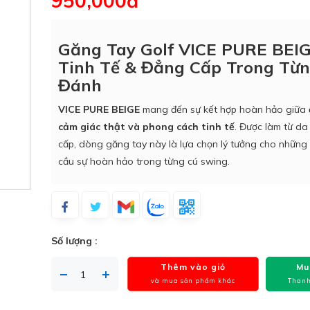
950,000đ
Găng Tay Golf VICE PURE BEIG
Tinh Tế & Đẳng Cấp Trong Từ
Đánh
VICE PURE BEIGE
mang đến sự kết hợp hoàn hảo giữa
cảm giác thật và phong cách tinh tế
. Được làm từ da
cấp, dòng găng tay này là lựa chọn lý tưởng cho những 
cầu sự hoàn hảo trong từng cú swing.
Số lượng :
Thêm vào giỏ
Mu
và mua sản phẩm khác
Thanh