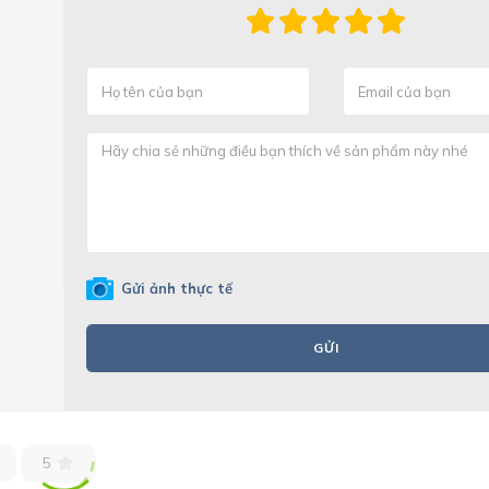
Gửi ảnh thực tế
GỬI
5