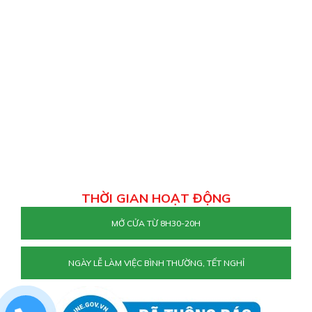
THỜI GIAN HOẠT ĐỘNG
MỞ CỬA TỪ 8H30-20H
NGÀY LỄ LÀM VIỆC BÌNH THƯỜNG, TẾT NGHỈ