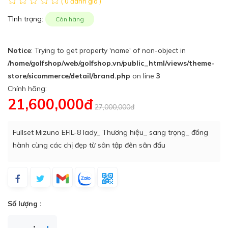
( 0 đánh giá )
Tình trạng:
Còn hàng
Notice
: Trying to get property 'name' of non-object in
/home/golfshop/web/golfshop.vn/public_html/views/theme-
store/sicommerce/detail/brand.php
on line
3
Chính hãng:
21,600,000đ
27,000,000đ
Fullset Mizuno EFIL-8 lady_ Thương hiệu_ sang trọng_ đồng
hành cùng các chị đẹp từ sân tập đên sân đấu
Số lượng :