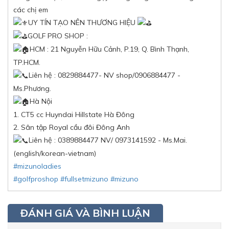
các chị em
UY TÍN TẠO NÊN THƯƠNG HIỆU
GOLF PRO SHOP :
HCM : 21 Nguyễn Hữu Cảnh, P.19, Q. Bình Thạnh,
TP.HCM.
Liên hệ : 0829884477- NV shop/0906884477 -
Ms.Phương.
Hà Nội
1. CT5 cc Huyndai Hillstate Hà Đông
2. Sân tập Royal cầu đôi Đông Anh
Liên hệ : 0389884477 NV/ 0973141592 - Ms.Mai.
(english/korean-vietnam)
#mizunoladies
#golfproshop
#fullsetmizuno
#mizuno
ĐÁNH GIÁ VÀ BÌNH LUẬN