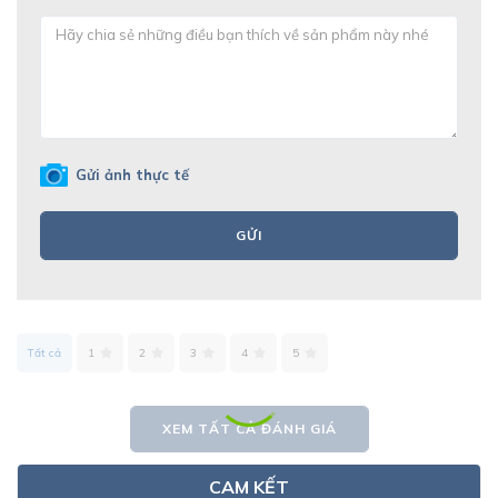
Gửi ảnh thực tế
GỬI
Tất cả
1
2
3
4
5
XEM TẤT CẢ ĐÁNH GIÁ
CAM KẾT