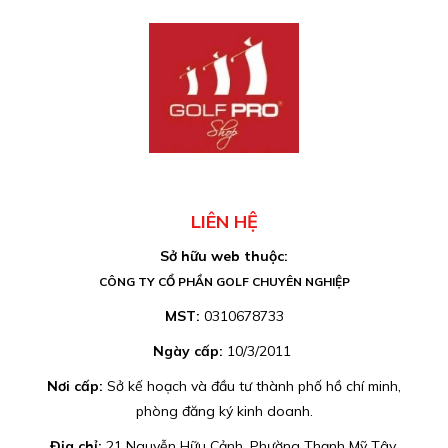
LIÊN HỆ
Sở hữu web thuộc:
CÔNG TY CỔ PHẦN GOLF CHUYÊN NGHIỆP
MST:
0310678733
Ngày cấp:
10/3/2011
Nơi cấp:
Sở kế hoạch và đầu tư thành phố hồ chí minh,
phòng đăng ký kinh doanh.
Địa chỉ:
21 Nguyễn Hữu Cảnh, Phường Thạnh Mỹ Tây,