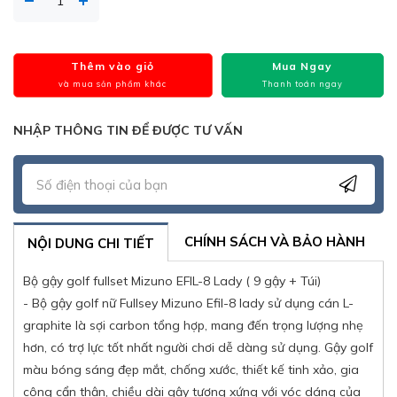
Thêm vào giỏ
Mua Ngay
và mua sản phẩm khác
Thanh toán ngay
NHẬP THÔNG TIN ĐỂ ĐƯỢC TƯ VẤN
CHÍNH SÁCH VÀ BẢO HÀNH
NỘI DUNG CHI TIẾT
Bộ gậy golf fullset Mizuno EFIL-8 Lady ( 9 gậy + Túi)
- Bộ gậy golf nữ Fullsey Mizuno Efil-8 lady sử dụng cán L-
graphite là sợi carbon tổng hợp, mang đến trọng lượng nhẹ
hơn, có trợ lực tốt nhất người chơi dễ dàng sử dụng. Gậy golf
màu bóng sáng đẹp mắt, chống xước, thiết kế tinh xảo, gia
công cẩn thận, chiều dài gậy tương xứng với vóc dáng của