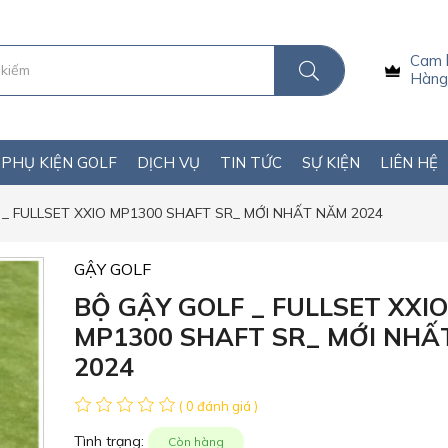
Cam 
Hàng 
PHỤ KIỆN GOLF
DỊCH VỤ
TIN TỨC
SỰ KIỆN
LIÊN HỆ
_ FULLSET XXIO MP1300 SHAFT SR_ MỚI NHẤT NĂM 2024
GẬY GOLF
BỘ GẬY GOLF _ FULLSET XXIO
MP1300 SHAFT SR_ MỚI NHẤ
2024
( 0 đánh giá )
Tình trạng:
Còn hàng