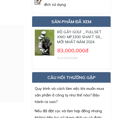
đích sử dụng
SẢN PHẨM ĐÃ XEM
BỘ GẬY GOLF _ FULLSET
XXIO MP1300 SHAFT SR_
MỚI NHẤT NĂM 2024
83,000,000đ
113,100,000đ
CÂU HỎI THƯỜNG GẶP
Quy trình và cách làm việc khi muốn mua
sản phẩm ở công ty như thế nào? Bảo
hành ra sao?
Nếu đã đặt cọc và làm hợp đồng nhưng
không tiếp tục sử dụng dịch vụ có được