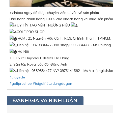
>>Inbox ngay để được chuyên viên tư vấn về sản phẩm
Bảo hành chính hãng 100% cho khách hàng khi mua sản phẩm 
UY TÍN TẠO NÊN THƯƠNG HIỆU
GOLF PRO SHOP :
HCM : 21 Nguyễn Hữu Cảnh, P.19, Q. Bình Thạnh, TP.HCM.
Liên hệ : 0829884477- NV shop/0906884477 - Ms.Phương.
Hà Nội
1. CT5 cc Huyndai Hillstate Hà Đông
2. Sân tập Royal cầu đôi Đông Anh
Liên hệ : 0389884477 NV/ 0973141592 - Ms.Mai.(english/k
#playecle
#golfproshop
#tuigolf
#tuidungdogon
ĐÁNH GIÁ VÀ BÌNH LUẬN