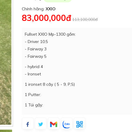
Chính hãng:
XXIO
83,000,000đ
113,100,000đ
Fullset XXIO Mp-1300 gồm:
- Driver 10.5
- Fairway 3
- Fairway 5
- hybrid 4
- Ironset
1 ironset 8 cây ( 5 - 9, P,S)
1 Putter:
1 Túi gậy: