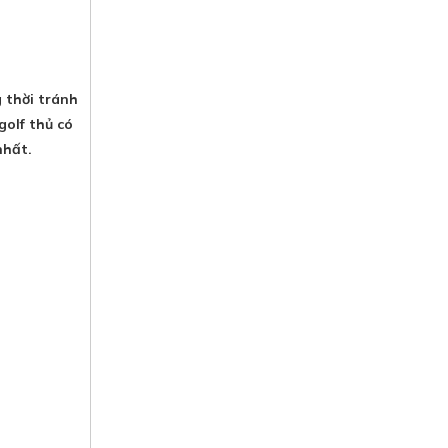
 thời tránh
golf thủ có
 nhất.