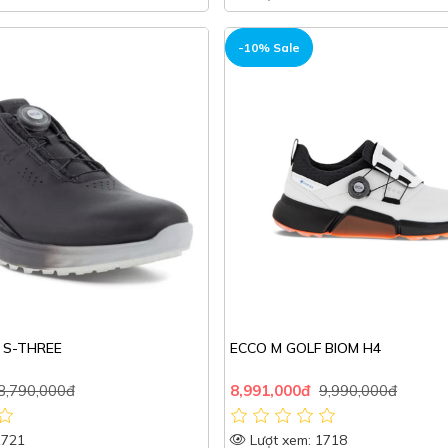
-10% Sale
 S-THREE
ECCO M GOLF BIOM H4
8,790,000đ
8,991,000đ
9,990,000đ
1721
Lượt xem: 1718