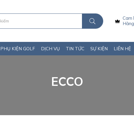
Cam 
Hàng 
PHỤ KIỆN GOLF
DỊCH VỤ
TIN TỨC
SỰ KIỆN
LIÊN HỆ
ECCO