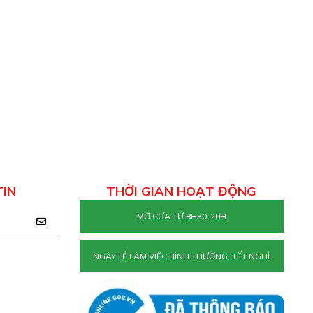
TIN
THỜI GIAN HOẠT ĐỘNG
MỞ CỬA TỪ 8H30-20H
NGÀY LỄ LÀM VIỆC BÌNH THƯỜNG, TẾT NGHỈ