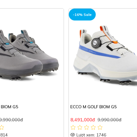
-16% Sale
 BIOM G5
ECCO M GOLF BIOM G5
9,990,000đ
8,491,000đ
9,990,000đ
1814
Lượt xem: 1746