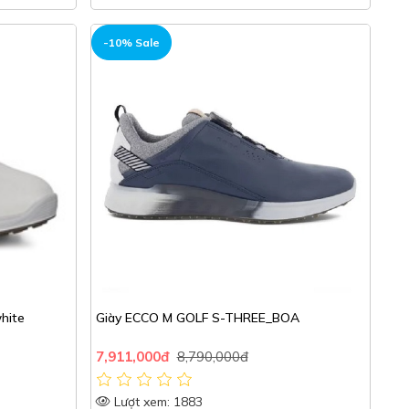
-10% Sale
white
Giày ECCO M GOLF S-THREE_BOA
7,911,000đ
8,790,000đ
Lượt xem: 1883