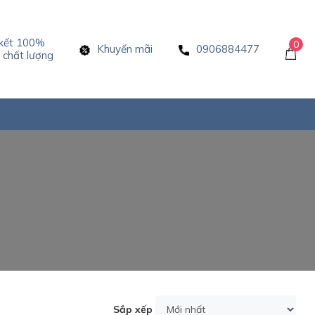
kết 100%
0
Khuyến mãi
0906884477
chất lượng
Sắp xếp