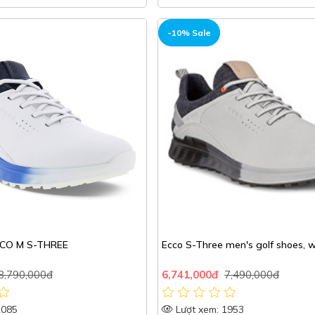
-10% Sale
CCO M S-THREE
Ecco S-Three men's golf shoes, 
8,790,000đ
6,741,000đ
7,490,000đ
2085
Lượt xem: 1953