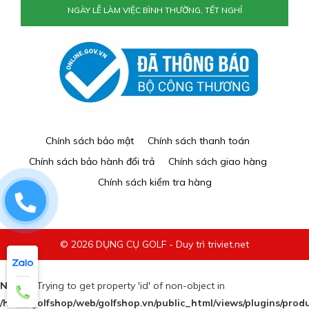
NGÀY LỄ LÀM VIỆC BÌNH THƯỜNG, TẾT NGHỈ
Chính sách bảo mật
Chính sách thanh toán
Chính sách bảo hành đổi trả
Chính sách giao hàng
Chính sách kiểm tra hàng
0829884477
© 2026 DỤNG CỤ GOLF - Duy trì triviet.net
Notice
: Trying to get property 'id' of non-object in
/home/golfshop/web/golfshop.vn/public_html/views/plugins/prod