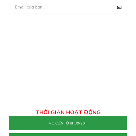
THỜI GIAN HOẠT ĐỘNG
MỞ CỬA TỪ 8H30-20H