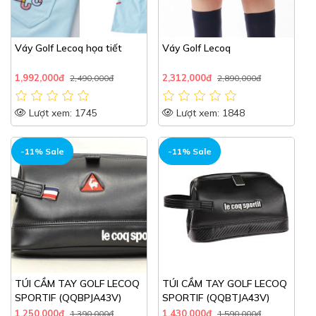
Váy Golf Lecoq họa tiết
Váy Golf Lecoq
1,992,000đ
2,312,000đ
2,490,000đ
2,890,000đ
Lượt xem: 1745
Lượt xem: 1848
-11% Sale
-11% Sale
TÚI CẦM TAY GOLF LECOQ
TÚI CẦM TAY GOLF LECOQ
SPORTIF (QQBPJA43V)
SPORTIF (QQBTJA43V)
1,250,000đ
1,430,000đ
1,390,000đ
1,590,000đ