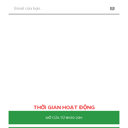
THỜI GIAN HOẠT ĐỘNG
MỞ CỬA TỪ 8H30-20H